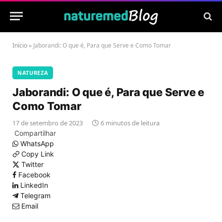
Início
»
Jaborandi: O que é, Para que Serve e Como Tomar
NATUREZA
Jaborandi: O que é, Para que Serve e
Como Tomar
17 de setembro de 2023
6 minutos de leitura
Compartilhar
WhatsApp
Copy Link
Twitter
Facebook
LinkedIn
Telegram
Email