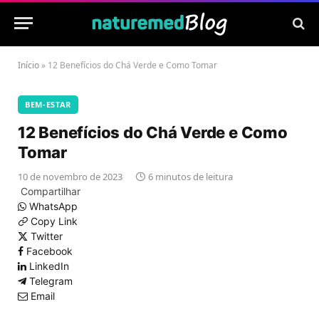
Início
»
12 Benefícios do Chá Verde e Como Tomar
BEM-ESTAR
12 Benefícios do Chá Verde e Como
Tomar
10 de novembro de 2023
6 minutos de leitura
Compartilhar
WhatsApp
Copy Link
Twitter
Facebook
LinkedIn
Telegram
Email