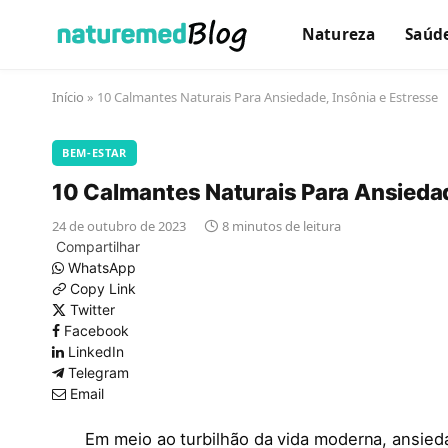
Natureza
Saúd
Início
»
10 Calmantes Naturais Para Ansiedade, Insônia e Estresse
BEM-ESTAR
10 Calmantes Naturais Para Ansiedad
24 de outubro de 2023
8 minutos de leitura
Compartilhar
WhatsApp
Copy Link
Twitter
Facebook
LinkedIn
Telegram
Email
Em meio ao turbilhão da vida moderna, ansie